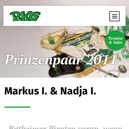
Prinzenpaar 2011
Markus I. & Nadja I.
„Ratheimer Piraten voran,
wenn