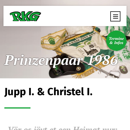
Prinzenpaar 1986
Jupp I. & Christel I.
„Vör os jövt et een Heimat nur: